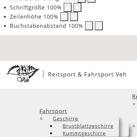
Schriftgröße
100
%
Zeilenhöhe
100
%
Buchstabenabstand
100
%
Reitsport & Fahrsport Veh
R
Fahrsport
Geschirre
Brustblattgeschirre
Kummtgeschirre