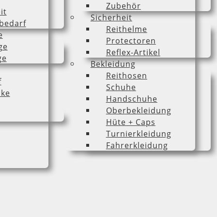
Zubehör
it
Sicherheit
bedarf
Reithelme
e
Protectoren
ge
Reflex-Artikel
ge
Bekleidung
Reithosen
f
Schuhe
cke
Handschuhe
Oberbekleidung
Hüte + Caps
Turnierkleidung
Fahrerkleidung