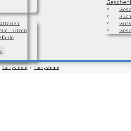
Geschen
Gesc
Büch
atterien
Guss
ile - Litzen
Gesc
Pfähle
e
Torsysteme
Torsysteme