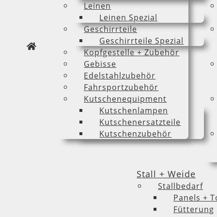
Leinen
Leinen Spezial
Geschirrteile
Geschirrteile Spezial
Kopfgestelle + Zubehör
Gebisse
Edelstahlzubehör
Fahrsportzubehör
Kutschenequipment
Kutschenlampen
Kutschenersatzteile
Kutschenzubehör
Stall + Weide
Stallbedarf
Panels + T
Fütterung