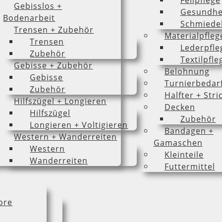
Fellpflege
Gebisslos +
Gesundhe
Bodenarbeit
Schmiede
Trensen + Zubehör
Materialpfleg
Trensen
Lederpfle
Zubehör
Textilpfle
Gebisse + Zubehör
Belohnung
Gebisse
Turnierbedar
Zubehör
Halfter + Stri
Hilfszügel + Longieren
Decken
Hilfszügel
Zubehör
Longieren + Voltigieren
Bandagen +
Western + Wanderreiten
Gamaschen
Western
Kleinteile
Wanderreiten
Futtermittel
ore