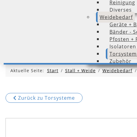
Reinigung
Diverses
Weidebedarf
Geräte + B
Bänder - Se
Pfosten + 
Isolatoren
Torsystem
Zubehör
Aktuelle Seite:
Start
Stall + Weide
Weidebedarf
Zurück zu Torsysteme