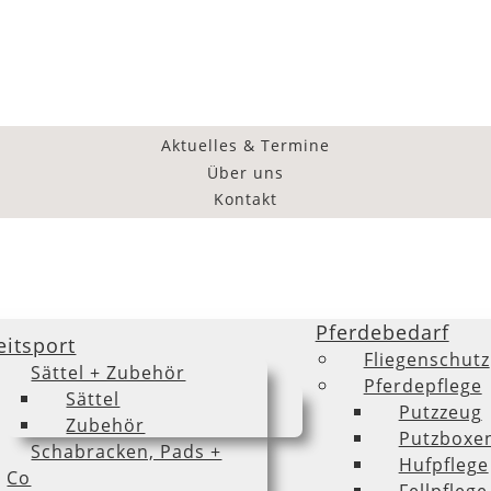
Aktuelles & Termine
Über uns
Kontakt
Pferdebedarf
eitsport
Fliegenschutz
Sättel + Zubehör
Pferdepflege
Sättel
Putzzeug
Zubehör
Putzboxe
Schabracken, Pads +
Hufpflege
Co